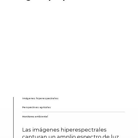
Imágenes hiperespectrales
Perspectivas agrícolas
Monitoreo ambiental
Las imágenes hiperespectrales
capturan un amplio espectro de luz