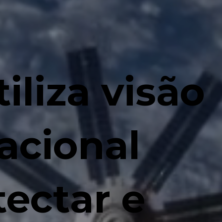
iliza visão
acional
tectar e