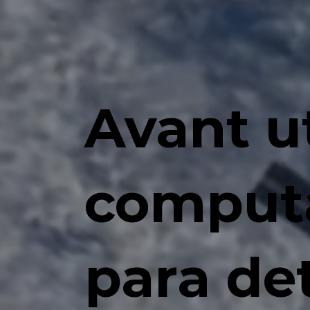
Avant ut
comput
para de